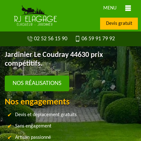
MENU
Devis gratuit
02 52 56 15 90
06 59 91 79 92
Jardinier Le Coudray 44630 prix
compétitifs.
NOS RÉALISATIONS
Nos engagements
Devis et déplacement gratuits
Sans engagement
Artisan passionné