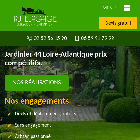
MENU
Devis gratuit
02 52 56 15 90
06 59 91 79 92
Jardinier 44 Loire-Atlantique prix
compétitifs.
NOS RÉALISATIONS
Nos engagements
Devis et déplacement gratuits
Sans engagement
Artisan passionné