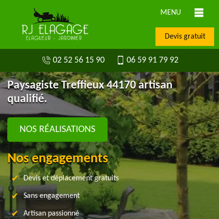
MENU
Devis gratuit
02 52 56 15 90
06 59 91 79 92
Paysagiste Treffieux 44170 artisan
qualifié.
NOS RÉALISATIONS
Nos engagements
Devis et déplacement gratuits
Sans engagement
Artisan passionné