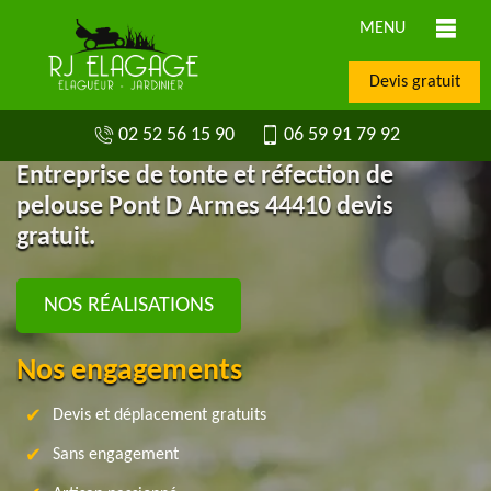
MENU
Devis gratuit
02 52 56 15 90
06 59 91 79 92
Entreprise de tonte et réfection de
pelouse Pont D Armes 44410 devis
gratuit.
NOS RÉALISATIONS
Nos engagements
Devis et déplacement gratuits
Sans engagement