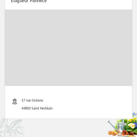
Elagueur Pannece
17 rue Océane
44800 Saint Herblain