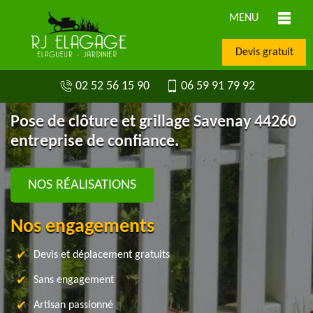
MENU
Devis gratuit
02 52 56 15 90
06 59 91 79 92
Pose de clôture et grillage Savenay 44260
entreprise de confiance.
NOS RÉALISATIONS
Nos engagements
Devis et déplacement gratuits
Sans engagement
Artisan passionné